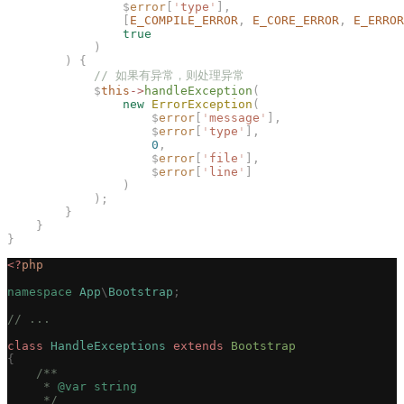
                $
error
[
'
type
'
],
                [
E_COMPILE_ERROR
,
 E_CORE_ERROR
,
 E_ERROR
                true
            )
        )
 {
            // 如果有异常，则处理异常
            $
this
->
handleException
(
                new
 ErrorException
(
                    $
error
[
'
message
'
],
                    $
error
[
'
type
'
],
                    0
,
                    $
error
[
'
file
'
],
                    $
error
[
'
line
'
]
                )
            );
        }
    }
}
<?
php
namespace
 App
\
Bootstrap
;
// ...
class
 HandleExceptions
 extends
 Bootstrap
{
    /**
     * 
@var
 string
     */