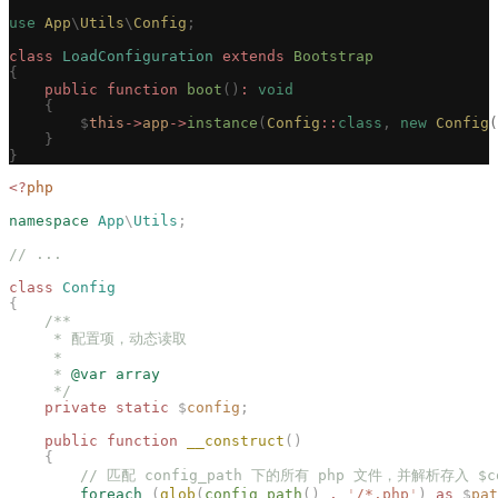
use
 App
\
Utils
\
Config
;
class
 LoadConfiguration
 extends
 Bootstrap
{
    public
 function
 boot
()
:
 void
    {
        $
this
->
app
->
instance
(
Config
::
class
,
 new
 Config
(
    }
}
<?
php
namespace
 App
\
Utils
;
// ...
class
 Config
{
    /**
     * 配置项，动态读取
     *
     * 
@var
 array
     */
    private
 static
 $
config
;
    public
 function
 __construct
()
    {
        // 匹配 config_path 下的所有 php 文件，并解析存入 $
        foreach
 (
glob
(
config_path
()
 .
 '
/*.php
'
)
 as
 $
pat