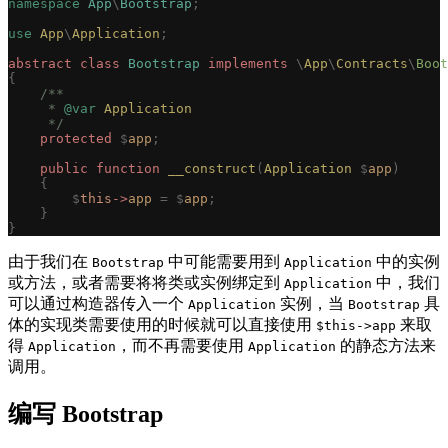
namespace
 App
\
Bootstrap
;
use
 App
\
Application
;
abstract
 class
 Bootstrap
 implements
 \
App
\
Contracts
\
Boot
{
    /**
     * 
@var
 Application
     */
    protected
 $
app
;
    public
 function
 __construct
(
Application
 $
app
)
    {
        $
this
->
app
 =
 $
app
;
    }
}
由于我们在
中可能需要用到
中的实例
Bootstrap
Application
或方法，或者需要将将类或实例绑定到
中，我们
Application
可以通过构造器传入一个
实例，当
具
Application
Bootstrap
体的实现类需要使用的时候就可以直接使用
来取
$this->app
得
，而不再需要使用
的静态方法来
Application
Application
调用。
编写 Bootstrap