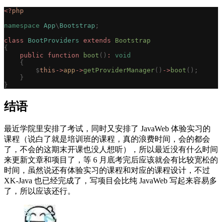
<?
php
namespace
 App
\
Bootstrap
;
class
 BootProviders
 extends
 Bootstrap
{
    public
 function
 boot
()
:
 void
    {
        $
this
->
app
->
getProviderManager
()
->
boot
();
    }
}
结语
最近学院里安排了考试，同时又安排了 JavaWeb 体验实习的
课程（说白了就是培训班的课程，真的浪费时间，会的都会
了，不会的这期末开课也没人想听），所以最近没有什么时间
来更新文章和项目了，等 6 月底考完后应该就会有比较宽松的
时间，虽然说还有体验实习的课程和对应的课程设计，不过
XK-Java 也已经完成了，写项目会比纯 JavaWeb 写起来容易多
了，所以应该还行。