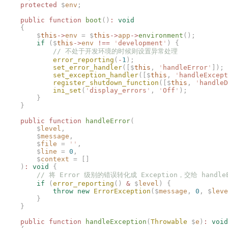
    protected
 $
env
;
    public
 function
 boot
()
:
 void
    {
        $
this
->
env
 =
 $
this
->
app
->
environment
();
        if
 ($
this
->
env
 !==
 '
development
'
)
 {
            // 不处于开发环境的时候则设置异常处理
            error_reporting
(
-
1
);
            set_error_handler
([$
this
,
 '
handleError
'
]);
            set_exception_handler
([$
this
,
 '
handleExcept
            register_shutdown_function
([$
this
,
 '
handleD
            ini_set
(
'
display_errors
'
,
 '
Off
'
);
        }
    }
    public
 function
 handleError
(
        $
level
,
        $
message
,
        $
file
 =
 ''
,
        $
line
 =
 0
,
        $
context
 =
 []
    )
:
 void
 {
        // 将 Error 级别的错误转化成 Exception，交给 handle
        if
 (
error_reporting
()
 &
 $
level
)
 {
            throw
 new
 ErrorException
($
message
,
 0
,
 $
leve
        }
    }
    public
 function
 handleException
(
Throwable
 $
e
)
:
 void