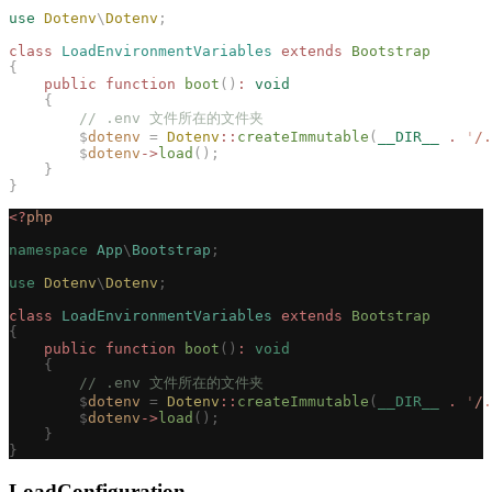
use
 Dotenv
\
Dotenv
;
class
 LoadEnvironmentVariables
 extends
 Bootstrap
{
    public
 function
 boot
()
:
 void
    {
        // .env 文件所在的文件夹
        $
dotenv
 =
 Dotenv
::
createImmutable
(
__DIR__
 .
 '
/.
        $
dotenv
->
load
();
    }
}
<?
php
namespace
 App
\
Bootstrap
;
use
 Dotenv
\
Dotenv
;
class
 LoadEnvironmentVariables
 extends
 Bootstrap
{
    public
 function
 boot
()
:
 void
    {
        // .env 文件所在的文件夹
        $
dotenv
 =
 Dotenv
::
createImmutable
(
__DIR__
 .
 '
/.
        $
dotenv
->
load
();
    }
}
LoadConfiguration