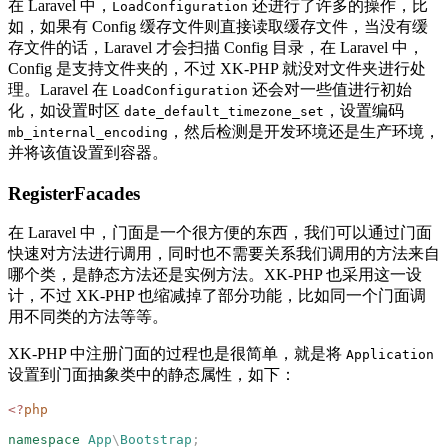
在 Laravel 中，
还进行了许多的操作，比
LoadConfiguration
如，如果有 Config 缓存文件则直接读取缓存文件，当没有缓
存文件的话，Laravel 才会扫描 Config 目录，在 Laravel 中，
Config 是支持文件夹的，不过 XK-PHP 就没对文件夹进行处
理。Laravel 在
还会对一些值进行初始
LoadConfiguration
化，如设置时区
，设置编码
date_default_timezone_set
，然后检测是开发环境还是生产环境，
mb_internal_encoding
并将该值设置到容器。
RegisterFacades
在 Laravel 中，门面是一个很方便的东西，我们可以通过门面
快速对方法进行调用，同时也不需要关系我们调用的方法来自
哪个类，是静态方法还是实例方法。XK-PHP 也采用这一设
计，不过 XK-PHP 也缩减掉了部分功能，比如同一个门面调
用不同类的方法等等。
XK-PHP 中注册门面的过程也是很简单，就是将
Application
设置到门面抽象类中的静态属性，如下：
<?
php
namespace
 App
\
Bootstrap
;