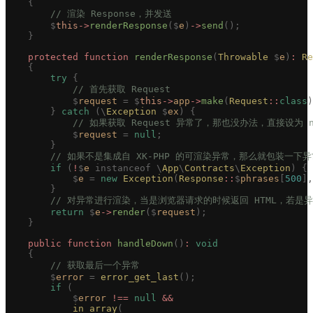
    {
        // 渲染 Response，并发送
        $
this
->
renderResponse
($
e
)
->
send
();
    }
    protected
 function
 renderResponse
(
Throwable
 $
e
)
:
 Re
    {
        try
 {
            // 首先获取 Request
            $
request
 =
 $
this
->
app
->
make
(
Request
::
class
)
        }
 catch
 (\
Exception
 $
ex
)
 {
            // 如果获取 Request 异常了，那也没办法，直接设为 n
            $
request
 =
 null
;
        }
        // 如果不是集成自 XK-PHP 的可渲染异常，那么就包装一下
        if
 (
!
$
e
 instanceof
 \
App
\
Contracts
\
Exception
)
 {
            $
e
 =
 new
 Exception
(
Response
::
$
phrases
[
500
],
        }
        // 对异常进行渲染，当是浏览器请求的时候返回 HTML，若是异
        return
 $
e
->
render
($
request
);
    }
    public
 function
 handleDown
()
:
 void
    {
        // 获取最后一个异常
        $
error
 =
 error_get_last
();
        if
 (
            $
error
 !==
 null
 &&
            in_array
(