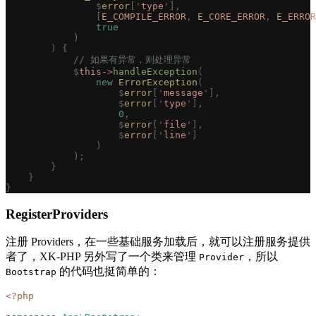
                $
error
[
'
type
'
],
                [
E_COMPILE_ERROR
,
 E_CORE_ERROR
,
 E_ERROR
                true
            )
        )
 {
            // 如果有异常，则处理异常
            $
this
->
handleException
(
                new
 ErrorException
(
                    $
error
[
'
message
'
],
                    $
error
[
'
type
'
],
                    0
,
                    $
error
[
'
file
'
],
                    $
error
[
'
line
'
]
                )
            );
        }
    }
}
RegisterProviders
注册 Providers，在一些基础服务加载后，就可以注册服务提供
者了，XK-PHP 另外写了一个类来管理
，所以
Provider
的代码也挺简单的：
Bootstrap
<?
php