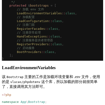
     */
    protected
 $
bootstraps
 =
 [
        // 加载 env 文件
        LoadEnvironmentVariables
::
class
,
        // 加载配置
        LoadConfiguration
::
class
,
        // 注册门面
        RegisterFacades
::
class
,
        // 注册异常处理
        HandleExceptions
::
class
,
        // 注册服务提供者管理器
        RegisterProviders
::
class
,
        // 启动服务
        BootProviders
::
class
,
    ];
}
LoadEnvironmentVariables
该
主要的工作是加载环境变量和 .env 文件，使用
Bootstrap
的是
这个库，所以加载的部分就很简单
vlucas/phpdotenv
了，直接调用其方法即可。
<?
php
namespace
 App
\
Bootstrap
;