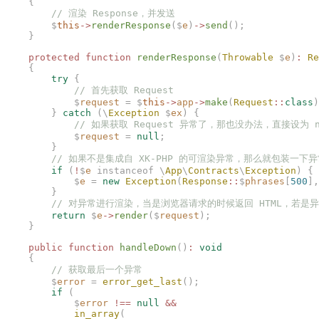
    {
        // 渲染 Response，并发送
        $
this
->
renderResponse
($
e
)
->
send
();
    }
    protected
 function
 renderResponse
(
Throwable
 $
e
)
:
 Re
    {
        try
 {
            // 首先获取 Request
            $
request
 =
 $
this
->
app
->
make
(
Request
::
class
)
        }
 catch
 (\
Exception
 $
ex
)
 {
            // 如果获取 Request 异常了，那也没办法，直接设为 n
            $
request
 =
 null
;
        }
        // 如果不是集成自 XK-PHP 的可渲染异常，那么就包装一下
        if
 (
!
$
e
 instanceof
 \
App
\
Contracts
\
Exception
)
 {
            $
e
 =
 new
 Exception
(
Response
::
$
phrases
[
500
],
        }
        // 对异常进行渲染，当是浏览器请求的时候返回 HTML，若是异
        return
 $
e
->
render
($
request
);
    }
    public
 function
 handleDown
()
:
 void
    {
        // 获取最后一个异常
        $
error
 =
 error_get_last
();
        if
 (
            $
error
 !==
 null
 &&
            in_array
(