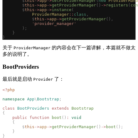
        $
this
->
app
->
setProviderManager
(
new
 ProviderMana
        $
this
->
app
->
getProviderManager
()
->
registers
(
con
        $
this
->
app
->
instance
(
            ProviderManager
::
class
,
            $
this
->
app
->
getProviderManager
(),
            '
provider_manager
'
        );
    }
}
关于
的内容会在下一篇讲解，本篇就不做太
ProviderManager
多的说明了。
BootProviders
最后就是启动
了：
Provider
<?
php
namespace
 App
\
Bootstrap
;
class
 BootProviders
 extends
 Bootstrap
{
    public
 function
 boot
()
:
 void
    {
        $
this
->
app
->
getProviderManager
()
->
boot
();
    }
}