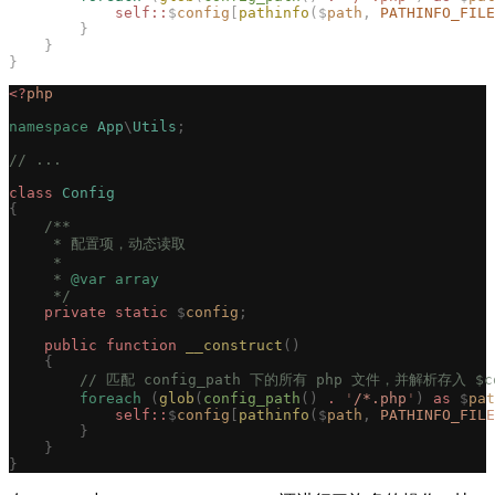
            self::
$
config
[
pathinfo
($
path
,
 PATHINFO_FILE
        }
    }
}
<?
php
namespace
 App
\
Utils
;
// ...
class
 Config
{
    /**
     * 配置项，动态读取
     *
     * 
@var
 array
     */
    private
 static
 $
config
;
    public
 function
 __construct
()
    {
        // 匹配 config_path 下的所有 php 文件，并解析存入 $
        foreach
 (
glob
(
config_path
()
 .
 '
/*.php
'
)
 as
 $
pat
            self::
$
config
[
pathinfo
($
path
,
 PATHINFO_FILE
        }
    }
}