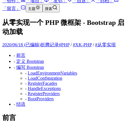
「
创作
」
「
项目
」
「
友邻
」
「
自述
」
「
归档
」
「
留言
」
主题
搜索
从零实现一个 PHP 微框架 - Bootstrap 启
动加载
2020/06/18
(已编辑)
折腾记录
#
PHP
/
#
XK-PHP
/
#
从零实现
-
前言
-
定义 Bootstrap
-
编写 Bootstrap
-
LoadEnvironmentVariables
-
LoadConfiguration
-
RegisterFacades
-
HandleExceptions
-
RegisterProviders
-
BootProviders
-
结语
前言