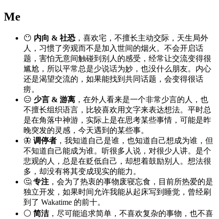
Me
😶
内向 & 社恐
，喜欢宅，不擅长主动交际，天生局外
人，习惯了旁观而不是加入世间的烟火。不会开启话
题，害怕无意间触碰到别人的感受，经常让交流变得很
尴尬，所以平常总是少说话为妙，也没什么朋友。内心
还是渴望交流的，如果能找到共同话题，会变得很话
痨。
😑
少言 & 游离
，在外人看来是一个非常少言的人，也
不擅长组织语言，比较喜欢用文字来表达想法。平时总
是在角落中神游，实际上是在思考某些事情，可能是昨
晚突发的灵感，今天遇到的某些事。
🦋
调停者
，我知道自己是谁，也知道自己想成为谁，但
不知道自己能成为谁。听很多人说，对很少人讲。是个
悲观的人，总是在贬低自己，却想着鼓励别人。想法很
多，却没有将其变成现实的能力。
🤔
专注
，会为了热衷的事物废寝忘食，目前所热爱的是
独立开发，如果时间允许我能从起床写到睡觉，曾经刷
到了 Wakatime 的前十。
⚪
简洁
，尽可能追求简单，不喜欢复杂的事物，也不喜