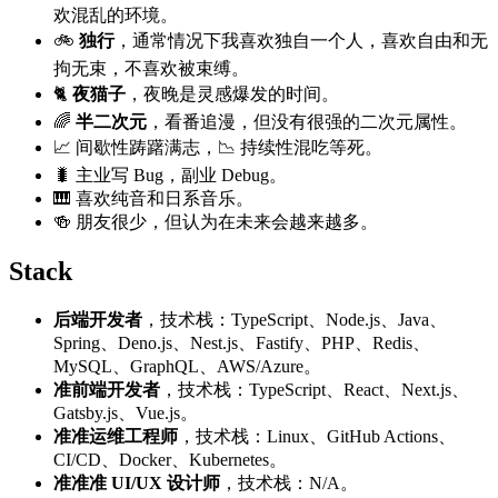
欢混乱的环境。
🚲
独行
，通常情况下我喜欢独自一个人，喜欢自由和无
拘无束，不喜欢被束缚。
🐈
夜猫子
，夜晚是灵感爆发的时间。
🌈
半二次元
，看番追漫，但没有很强的二次元属性。
📈 间歇性踌躇满志，📉 持续性混吃等死。
🐛 主业写 Bug，副业 Debug。
🎹 喜欢纯音和日系音乐。
🍻 朋友很少，但认为在未来会越来越多。
Stack
后端开发者
，技术栈：TypeScript、Node.js、Java、
Spring、Deno.js、Nest.js、Fastify、PHP、Redis、
MySQL、GraphQL、AWS/Azure。
准前端开发者
，技术栈：TypeScript、React、Next.js、
Gatsby.js、Vue.js。
准准运维工程师
，技术栈：Linux、GitHub Actions、
CI/CD、Docker、Kubernetes。
准准准 UI/UX 设计师
，技术栈：N/A。