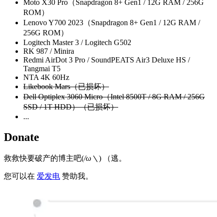
Moto X30 Pro（Snapdragon 8+ Gen1 / 12G RAM / 256G
ROM）
Lenovo Y700 2023（Snapdragon 8+ Gen1 / 12G RAM /
256G ROM）
Logitech Master 3 / Logitech G502
RK 987 / Minira
Redmi AirDot 3 Pro / SoundPEATS Air3 Deluxe HS /
Tangmai T5
NTA 4K 60Hz
Likebook Mars（已损坏）
Dell Optiplex 3060 Micro（Intel 8500T / 8G RAM / 256G
SSD / 1T HDD）（已损坏）
...
Donate
救救快要破产的博主吧(
/ω＼
) （逃。
您可以在
爱发电
赞助我。