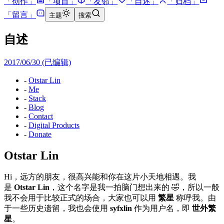
「
创作
」
「
项目
」
「
友邻
」
「
自述
」
「
归档
」
「
留言
」
主题
搜索
自述
2017/06/30
(已编辑)
-
Otstar Lin
-
Me
-
Stack
-
Blog
-
Contact
-
Digital Products
-
Donate
Otstar Lin
Hi，远方的朋友，很高兴能和你在这片小天地相遇。我
是
Otstar Lin
，这个名字是我一拍脑门想出来的 🤣，所以一般
我不会用于比较正式的场合，大家也可以用
繁星
称呼我。由
于一些历史遗留，我也会使用
syfxlin
作为用户名，即
世外繁
星
。