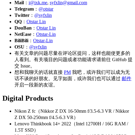
Mail
：
i@ixk.me
,
syfxlin@gmail.com
Telegram
：
@otstar
Twitter
：
@syfxlin
QQ
：
Otstar Lin
DouBan
：
Otstar Lin
NetEase
：
Otstar-Lin
BiliBili
：
Otstar-Lin
OSU
：
@syfxlin
有关文章的问题尽量在评论区提问，这样也能使更多的
人看到。有关项目的问题或者功能请求请前往 GitHub 提
交 Issue。
想和我聊天的话就直接
PM
我吧，或许我们可以成为无
话不谈的好朋友。见字如面，或许我们也可以通过
邮件
开启一段新的友谊。
Digital Products
Nikon Z fc（Nikkor Z DX 16-50mm f/3.5-6.3 VR / Nikkor
Z DX 50-250mm f/4.5-6.3 VR）
Lenovo Thinkbook 14+ 2022（Intel 12700H / 16G RAM /
1.5T SSD）