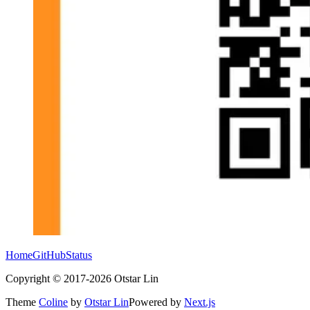
Home
GitHub
Status
Copyright ©
2017
-
2026
Otstar Lin
Theme
Coline
by
Otstar Lin
Powered by
Next.js