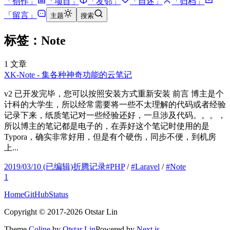
「
创作
」
「
项目
」
「
友邻
」
「
自述
」
「
归档
」
「
留言
」
主题
搜索
标签：Note
1
文章
XK-Note - 集各种神奇功能的云笔记
v2 已开发完毕，您可以按照安装方式重新安装 前言 博主是个
计科的大学生，所以经常需要将一些不太理解的代码或者经验
记录下来，纸质笔记对一些经验还好，一旦涉及代码。。。，
所以博主的笔记都是电子的，在弄好这个笔记时使用的是
Typora，确实非常好用，但是有个硬伤，同步不便，到机房
上...
2019/03/10
(已编辑)
折腾记录
#
PHP
/
#
Laravel
/
#
Note
1
Home
GitHub
Status
Copyright ©
2017
-
2026
Otstar Lin
Theme
Coline
by
Otstar Lin
Powered by
Next.js