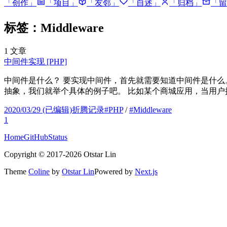
「
创作
」
「
项目
」
「
友邻
」
「
自述
」
「
归档
」
「
留
标签：Middleware
1
文章
中间件实现 [PHP]
中间件是什么？ 要实现中间件，首先就需要知道中间件是什么。
抽象，我们就举个具体的例子吧。 比如某个商城应用，当用户把
2020/03/29
(已编辑)
折腾记录
#
PHP
/
#
Middleware
1
Home
GitHub
Status
Copyright ©
2017
-
2026
Otstar Lin
Theme
Coline
by
Otstar Lin
Powered by
Next.js