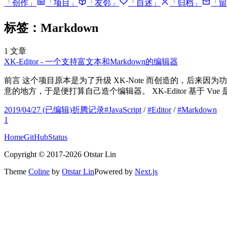
「
创作
」
「
项目
」
「
友邻
」
「
自述
」
「
归档
」
「
留
标签：Markdown
1
文章
XK-Editor - 一个支持富文本和Markdown的编辑器
前言 这个项目原本是为了升级 XK-Note 而创造的，后来因为
意的地方，于是便打算自己造个编辑器。 XK-Editor 基于 Vue 是
2019/04/27
(已编辑)
折腾记录
#
JavaScript
/
#
Editor
/
#
Markdown
1
Home
GitHub
Status
Copyright ©
2017
-
2026
Otstar Lin
Theme
Coline
by
Otstar Lin
Powered by
Next.js