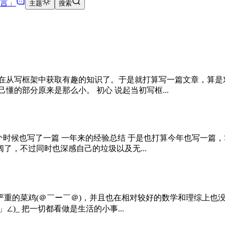
言
」
主题
搜索
法在从写框架中获取有趣的知识了。于是就打算写一篇文章，算是对
懂的部分原来是那么小。 初心 说起当初写框...
多这个时候也写了一篇 一年来的经验总结 于是也打算今年也写一篇
了，不过同时也深感自己的垃圾以及无...
的菜鸡(＠￣ー￣＠)，并且也在相对较好的数学和理综上也没有太
」∠)_ 把一切都看做是生活的小事...