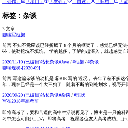
「
创作
」
「
项目
」
「
友邻
」
「
自述
」
「
归档
」
「
留
标签：杂谈
3
文章
聊聊写框架
前言 不知不觉应该已经折腾了 8 个月的框架了，感觉已经无
🤣，使劲挖坑不填坑。 学的越多，了解的越深入，就越感觉自己
2020/11/10
(已编辑)
站长杂谈
#
Java
/
#
框架
/
#
杂谈
聊聊现状-[2020-09]
前言 写这篇杂谈的动机是 ⑨BIE 写的 近况 。去年了差不
年，现在已经是一个大三狗了，随着不断的到处划水，视野开阔
2020/09/20
(已编辑)
站长杂谈
#
杂谈
/
#
现状
写在2018年高考前
即将高考了，要和苦逼的高中生活说再见了，博主是一只偏科严重
习中怎么可能(ﾉ_ _)ﾉ，即将高考，祝愿各位友人高考成功。_(:з