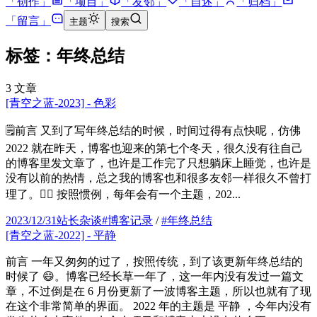
「
创作
」
「
项目
」
「
友邻
」
「
自述
」
「
归档
」
「
留言
」
主题
搜索
标签：年终总结
3
文章
[青空之蓝-2023] - 色彩
🗒️前言 又到了写年终总结的时候，时间过得有点快呢，仿佛
2022 就在昨天，博客也迎来的第七个冬天，很久没有往自己
的博客里发文章了，也许是工作完了只想躺床上睡觉，也许是
没有以前的热情，总之我的博客也和很多友邻一样很久不曾打
理了。😶‍🌫️ 按照惯例，每年会有一个主题，202...
2023/12/31
站长杂谈
#
博客记录
/
#
年终总结
[青空之蓝-2022] - 平静
前言 一年又匆匆的过了，按照传统，到了该更新年终总结的
时候了 😄。博客已经长草一年了，这一年内没有发过一篇文
章，不过倒是在 6 月份更新了一波博客主题，所以也就有了现
在这个非常简单的界面。 2022 年的主题是 平静 ，今年内没有