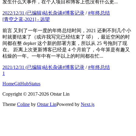
发生什么大事件，在个人项目和博客上也没有什么更...
2022/12/31
(已编辑)
站长杂谈
#
博客记录
/
#
年终总结
[青空之蓝-2021] - 远望
前言 又到了一年一度的年终总结时间，2021 还剩不到几个小
时就要结束了（或许我写完已经结束了 🤣），最近空闲的时
间都在整 depker 这个新的部署方案，所以从 25 号拖到了现
在。 距离上次更新博客已经是 4 个月前了，今年算是有趣又
枯燥的一年。一年中有一半以上的时间都在忙...
2021/12/31
(已编辑)
站长杂谈
#
博客记录
/
#
年终总结
1
Home
GitHub
Status
Copyright ©
2017
-
2026
Otstar Lin
Theme
Coline
by
Otstar Lin
Powered by
Next.js