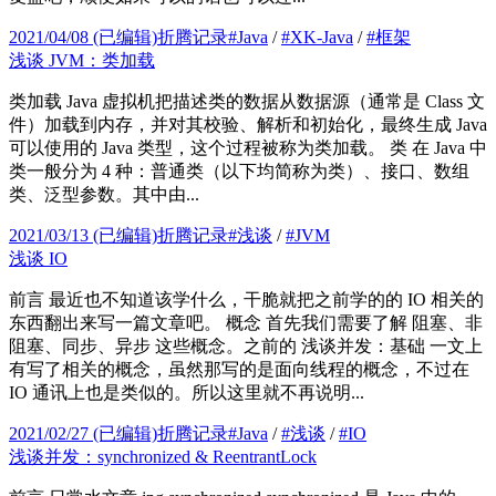
2021/04/08
(已编辑)
折腾记录
#
Java
/
#
XK-Java
/
#
框架
浅谈 JVM：类加载
类加载 Java 虚拟机把描述类的数据从数据源（通常是 Class 文
件）加载到内存，并对其校验、解析和初始化，最终生成 Java
可以使用的 Java 类型，这个过程被称为类加载。 类 在 Java 中
类一般分为 4 种：普通类（以下均简称为类）、接口、数组
类、泛型参数。其中由...
2021/03/13
(已编辑)
折腾记录
#
浅谈
/
#
JVM
浅谈 IO
前言 最近也不知道该学什么，干脆就把之前学的的 IO 相关的
东西翻出来写一篇文章吧。 概念 首先我们需要了解 阻塞、非
阻塞、同步、异步 这些概念。之前的 浅谈并发：基础 一文上
有写了相关的概念，虽然那写的是面向线程的概念，不过在
IO 通讯上也是类似的。所以这里就不再说明...
2021/02/27
(已编辑)
折腾记录
#
Java
/
#
浅谈
/
#
IO
浅谈并发：synchronized & ReentrantLock