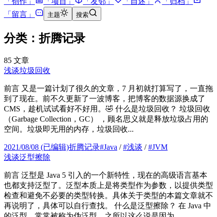
「
创作
」
「
项目
」
「
友邻
」
「
自述
」
「
归档
」
「
留言
」
主题
搜索
分类：折腾记录
85
文章
浅谈垃圾回收
前言 又是一篇计划了很久的文章，7 月初就打算写了，一直拖
到了现在。前不久更新了一波博客，把博客的数据源换成了
CMS，趁机试试看好不好用。🤣 什么是垃圾回收？ 垃圾回收
（Garbage Collection，GC） ，顾名思义就是释放垃圾占用的
空间。垃圾即无用的内存，垃圾回收...
2021/08/08
(已编辑)
折腾记录
#
Java
/
#
浅谈
/
#
JVM
浅谈泛型擦除
前言 泛型是 Java 5 引入的一个新特性，现在的高级语言基本
也都支持泛型了。泛型本质上是将类型作为参数，以提供类型
检查和避免不必要的类型转换。具体关于类型的本篇文章就不
再说明了，具体可以自行查找。 什么是泛型擦除？ 在 Java 中
的泛型，常常被称为伪泛型。之所以这么说是因为...