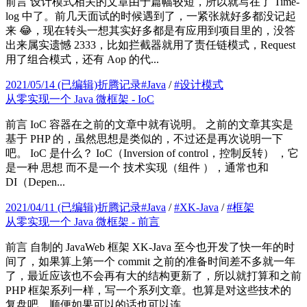
前言 设计模式相关的文章由于篇幅较短，所以就写在了 Time-
log 中了。前几天面试的时候遇到了，一紧张就好多都没记起
来 😂，现在转头一想其实好多都是有应用到项目里的，没答
出来属实遗憾 2333，比如拦截器就用了责任链模式，Request
用了组合模式，还有 Aop 的代...
2021/05/14
(已编辑)
折腾记录
#
Java
/
#
设计模式
从零实现一个 Java 微框架 - IoC
前言 IoC 容器在之前的文章中就有说明。 之前的文章其实是
基于 PHP 的，虽然思想是类似的，不过还是再次说明一下
吧。 IoC 是什么？ IoC（Inversion of control，控制反转） ，它
是一种 思想 而不是一个 技术实现（组件 ），通常也和
DI（Depen...
2021/04/11
(已编辑)
折腾记录
#
Java
/
#
XK-Java
/
#
框架
从零实现一个 Java 微框架 - 前言
前言 自制的 JavaWeb 框架 XK-Java 至今也开发了快一年的时
间了，如果算上第一个 commit 之前的准备时间差不多就一年
了，最近应该也不会再有大的结构更新了，所以就打算和之前
PHP 框架系列一样，写一个系列文章。也算是对这些技术的
复盘吧，顺便如果可以的话也可以连...