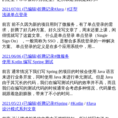
2021/07/01
(已编辑)
折腾记录
#
Java
/
#
泛型
浅谈单点登录
前言 前不久因为新的项目用到了微服务，有了单点登录的需
求，折腾了好几种方案。好久没写文章了，周末还要上课，闲
得慌就写了这篇文章。 什么是单点登录 单点登录（Single
Sign On） ，一般简称为 SSO，是整合多系统登录的一种解决
方案。 单点登录的定义是在多个应用系统中，用...
2021/06/06
(已编辑)
折腾记录
#
微服务
使用 Kotlin 编写 Spring 测试
前言 通常情况下我们写 Spring 的项目的时候会使用 Java 语言
来进行业务开发，同时使用 Java 来进行单元测试。但是 Java
由于其冗长的代码，我们在编写测试代码的效率并不高，而且
我们在编写的测试代码的时候通常会考虑多种情况，代码量也
就跟着急剧膨胀，带来了不小的时间...
2021/05/23
(已编辑)
折腾记录
#
Spring
/
#
Kotlin
/
#
Java
设计模式系列文章